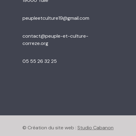
19000 Tulle
peupleetculture19@gmail.com
contact@peuple-et-culture-
correze.org
05 55 26 32 25
© Création du site web :
Studio Cabanon