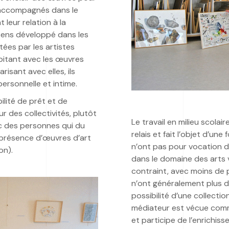
re accompagnés dans le
 leur relation à la
e sens développé dans les
ées par les artistes
bitant avec les œuvres
risant avec elles, ils
ersonnelle et intime.
ilité de prêt et de
 des collectivités, plutôt
Le travail en milieu scolai
c des personnes qui du
relais et fait l’objet d’un
n présence d’œuvres d’art
n’ont pas pour vocation de
on).
dans le domaine des arts 
contraint, avec moins de p
n’ont généralement plus d
possibilité d’une collecti
médiateur est vécue comm
et participe de l’enrichiss