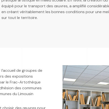
pratique artistique en milieu scolaire. En 1999, la création du
équipé pour le transport des œuvres, a amplifié considérable
en créant véritablement les bonnes conditions pour une meill
sur tout le territoire.
 l’accueil de groupes de
rs des expositions
par le Frac-Artothèque
l’adhésion des communes
munes du Limousin
ût choisir des œuvres pour