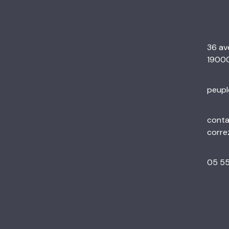
36 av
19000
peupl
conta
corre
05 55