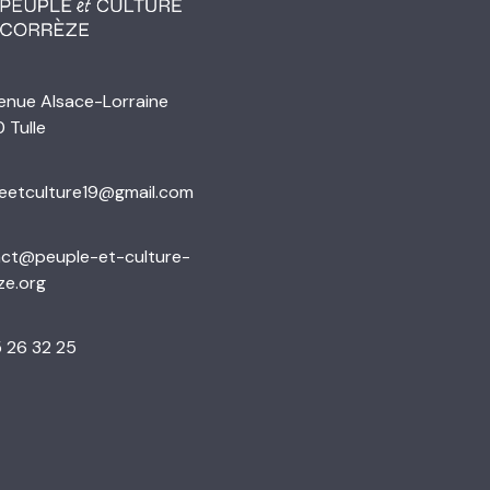
enue Alsace-Lorraine
 Tulle
eetculture19@gmail.com
ct@peuple-et-culture-
ze.org
 26 32 25